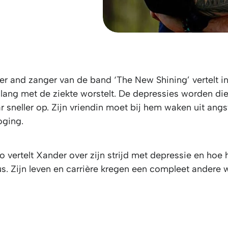
er and zanger van de band ‘The New Shining’ vertelt i
nlang met de ziekte worstelt. De depressies worden di
r sneller op. Zijn vriendin moet bij hem waken uit ang
oging.
o vertelt Xander over zijn strijd met depressie en hoe 
us. Zijn leven en carrière kregen een compleet andere 
DEZE VIDEO IS BESCHIKBAAR ALS U DE COOKIES
ACCEPTEERT