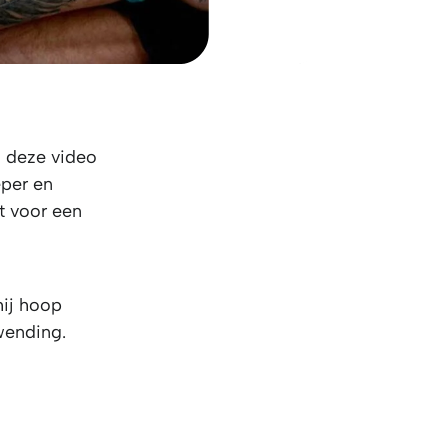
n deze video
eper en
st voor een
hij hoop
wending.