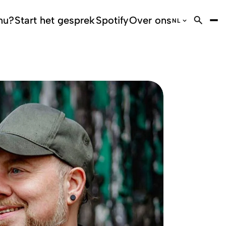
nu?
Start het gesprek
Spotify
Over ons
NL
DE
German
EN
English
FR
French
IT
Italian
NL
Dutch
NL
Flemish