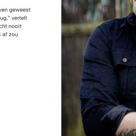
even geweest
ug,” vertelt
cht nooit
s af zou