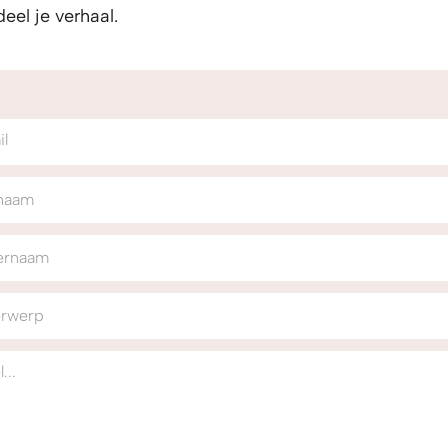
eel je verhaal.
il
naam
ernaam
rwerp
...