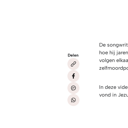
De songwrit
hoe hij jare
Delen
volgen elkaa
zelfmoordp
In deze vide
vond in Jez