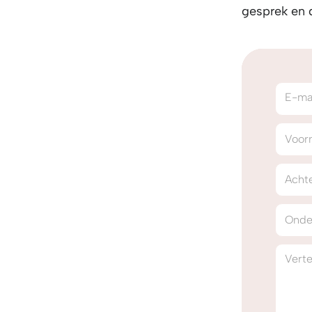
gesprek en d
E-ma
Voor
Acht
Onde
Vertel