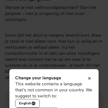
Worstel je met zelfmoordgedachten? Start het
gesprek - met je omgeving of met onze
vrijwiligers.
Soms lijkt het alsof je nergens terecht kunt. Maar
je staat er niet alleen voor. Hier kun je veilig en in
vertrouwen je verhaal delen. Vul het
contactformulier in en één van onze vrijwilligers
neemt snel contact met je op om naar je te
luisteren en je te ondersteunen. Je hoeft dit niet
alleen te dragen. Een klein stapje kan een groot
verschil maken.
Change your language
This website contains a language
that’s not common in your country. We
suggest to switch to:
E-mail
English