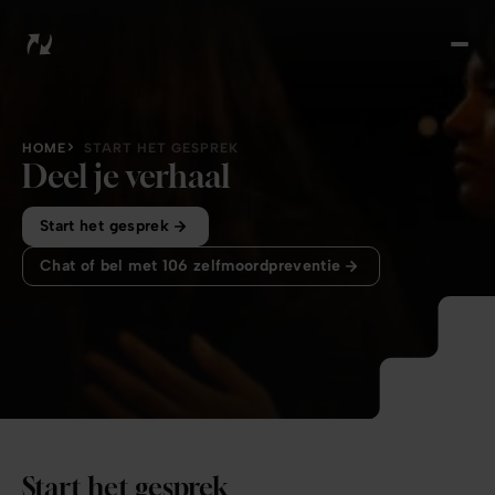
Hom
Erva
Wat
nu?
HOME
START HET GESPREK
Sta
Deel je verhaal
he
Start het gesprek
gesp
Spot
Chat of bel met 106 zelfmoordpreventie
Ove
ons
Start het gesprek